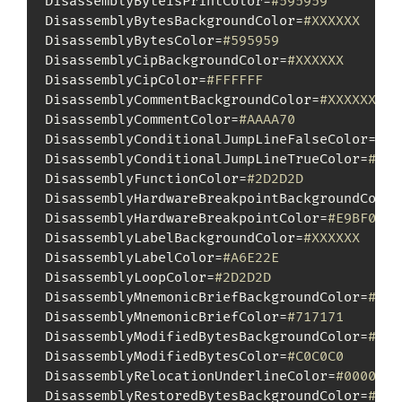
DisassemblyByteIsPrintColor=
#595959
DisassemblyBytesBackgroundColor=
#XXXXXX
DisassemblyBytesColor=
#595959
DisassemblyCipBackgroundColor=
#XXXXXX
DisassemblyCipColor=
#FFFFFF
DisassemblyCommentBackgroundColor=
#XXXXXX
DisassemblyCommentColor=
#AAAA70
DisassemblyConditionalJumpLineFalseColor=
#88
DisassemblyConditionalJumpLineTrueColor=
#00F
DisassemblyFunctionColor=
#2D2D2D
DisassemblyHardwareBreakpointBackgroundColor
DisassemblyHardwareBreakpointColor=
#E9BF00
DisassemblyLabelBackgroundColor=
#XXXXXX
DisassemblyLabelColor=
#A6E22E
DisassemblyLoopColor=
#2D2D2D
DisassemblyMnemonicBriefBackgroundColor=
#XXX
DisassemblyMnemonicBriefColor=
#717171
DisassemblyModifiedBytesBackgroundColor=
#XXX
DisassemblyModifiedBytesColor=
#C0C0C0
DisassemblyRelocationUnderlineColor=
#000000
DisassemblyRestoredBytesBackgroundColor=
#XXX