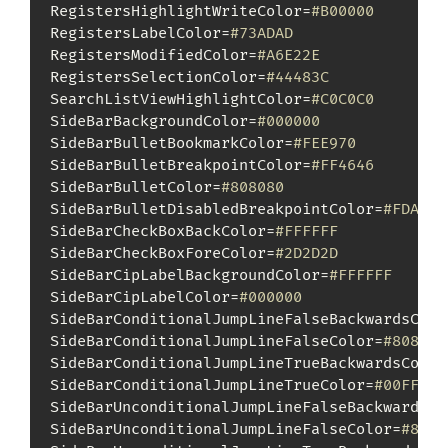
RegistersHighlightWriteColor=
#B00000
RegistersLabelColor=
#73ADAD
RegistersModifiedColor=
#A6E22E
RegistersSelectionColor=
#44483C
SearchListViewHighlightColor=
#C0C0C0
SideBarBackgroundColor=
#000000
SideBarBulletBookmarkColor=
#FEE970
SideBarBulletBreakpointColor=
#FF4646
SideBarBulletColor=
#808080
SideBarBulletDisabledBreakpointColor=
#FDAAAB
SideBarCheckBoxBackColor=
#FFFFFF
SideBarCheckBoxForeColor=
#2D2D2D
SideBarCipLabelBackgroundColor=
#FFFFFF
SideBarCipLabelColor=
#000000
SideBarConditionalJumpLineFalseBackwardsColo
SideBarConditionalJumpLineFalseColor=
#808080
SideBarConditionalJumpLineTrueBackwardsColor
SideBarConditionalJumpLineTrueColor=
#00FF00
SideBarUnconditionalJumpLineFalseBackwardsCo
SideBarUnconditionalJumpLineFalseColor=
#8080