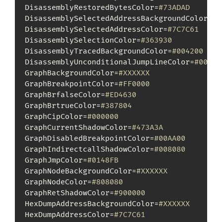
DisassemblyRestoredBytesColor=
#73ADAD
DisassemblySelectedAddressBackgroundColor=
#X
DisassemblySelectedAddressColor=
#7C7C61
DisassemblySelectionColor=
#363930
DisassemblyTracedBackgroundColor=
#004200
DisassemblyUnconditionalJumpLineColor=
#00FF0
GraphBackgroundColor=
#XXXXXX
GraphBreakpointColor=
#FF0000
GraphBrfalseColor=
#ED4630
GraphBrtrueColor=
#387804
GraphCipColor=
#000000
GraphCurrentShadowColor=
#473A3A
GraphDisabledBreakpointColor=
#00AA00
GraphIndirectcallShadowColor=
#008080
GraphJmpColor=
#0148FB
GraphNodeBackgroundColor=
#XXXXXX
GraphNodeColor=
#808080
GraphRetShadowColor=
#900000
HexDumpAddressBackgroundColor=
#XXXXXX
HexDumpAddressColor=
#7C7C61