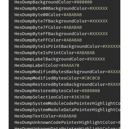
HexDumpBackgroundColor=
#000000
HexDumpByte00BackgroundColor=
#XXXXXX
HexDumpByte00Color=
#ABABAB
HexDumpByte7FBackgroundColor=
#XXXXXX
HexDumpByte7FColor=
#ABABAB
HexDumpByteFFBackgroundColor=
#XXXXXX
HexDumpByteFFColor=
#ABABAB
HexDumpByteIsPrintBackgroundColor=
#XXXXXX
HexDumpByteIsPrintColor=
#ABABAB
HexDumpLabelBackgroundColor=
#XXXXXX
HexDumpLabelColor=
#AAAA70
HexDumpModifiedBytesBackgroundColor=
#XXXXXX
HexDumpModifiedBytesColor=
#C0C0C0
HexDumpRestoredBytesBackgroundColor=
#XXXXXX
HexDumpRestoredBytesColor=
#808080
HexDumpSelectionColor=
#363930
HexDumpSystemModuleCodePointerHighlightColor
HexDumpSystemModuleDataPointerHighlightColor
HexDumpTextColor=
#ABABAB
HexDumpUnknownCodePointerHighlightColor=
#D25
HexDumpUnknownDataPointerHighlightColor=
#D25