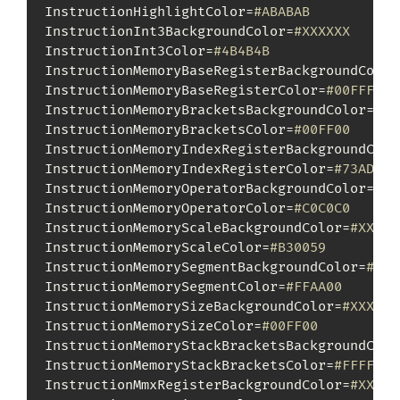
InstructionHighlightColor=
#ABABAB
InstructionInt3BackgroundColor=
#XXXXXX
InstructionInt3Color=
#4B4B4B
InstructionMemoryBaseRegisterBackgroundColor
InstructionMemoryBaseRegisterColor=
#00FFFF
InstructionMemoryBracketsBackgroundColor=
#XX
InstructionMemoryBracketsColor=
#00FF00
InstructionMemoryIndexRegisterBackgroundColo
InstructionMemoryIndexRegisterColor=
#73ADAD
InstructionMemoryOperatorBackgroundColor=
#XX
InstructionMemoryOperatorColor=
#C0C0C0
InstructionMemoryScaleBackgroundColor=
#XXXXX
InstructionMemoryScaleColor=
#B30059
InstructionMemorySegmentBackgroundColor=
#XXX
InstructionMemorySegmentColor=
#FFAA00
InstructionMemorySizeBackgroundColor=
#XXXXXX
InstructionMemorySizeColor=
#00FF00
InstructionMemoryStackBracketsBackgroundColo
InstructionMemoryStackBracketsColor=
#FFFF00
InstructionMmxRegisterBackgroundColor=
#XXXXX