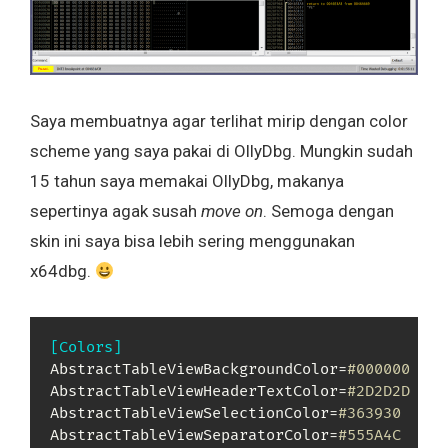
Saya membuatnya agar terlihat mirip dengan color
scheme yang saya pakai di OllyDbg. Mungkin sudah
15 tahun saya memakai OllyDbg, makanya
sepertinya agak susah
move on
. Semoga dengan
skin ini saya bisa lebih sering menggunakan
x64dbg.
[Colors]
AbstractTableViewBackgroundColor=
#000000
AbstractTableViewHeaderTextColor=
#2D2D2D
AbstractTableViewSelectionColor=
#363930
AbstractTableViewSeparatorColor=
#555A4C