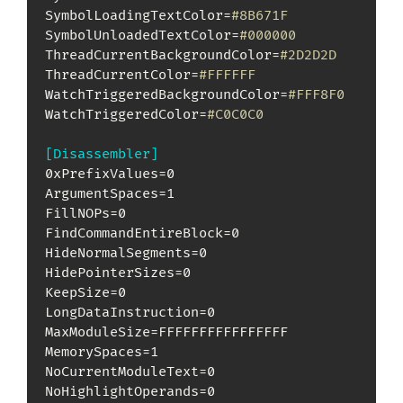
SymbolLoadingTextColor=
#8B671F
SymbolUnloadedTextColor=
#000000
ThreadCurrentBackgroundColor=
#2D2D2D
ThreadCurrentColor=
#FFFFFF
WatchTriggeredBackgroundColor=
#FFF8F0
WatchTriggeredColor=
#C0C0C0
[Disassembler]
0xPrefixValues=0

ArgumentSpaces=1

FillNOPs=0

FindCommandEntireBlock=0

HideNormalSegments=0

HidePointerSizes=0

KeepSize=0

LongDataInstruction=0

MaxModuleSize=FFFFFFFFFFFFFFFF

MemorySpaces=1

NoCurrentModuleText=0

NoHighlightOperands=0
