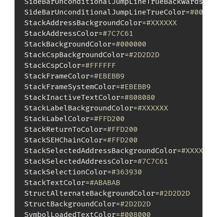
SideBarUnconditionalJumpLineTrueBackwardsCol
SideBarUnconditionalJumpLineTrueColor=
#00FF0
StackAddressBackgroundColor=
#XXXXXX
StackAddressColor=
#7C7C61
StackBackgroundColor=
#000000
StackCspBackgroundColor=
#2D2D2D
StackCspColor=
#FFFFFF
StackFrameColor=
#EBEBB9
StackFrameSystemColor=
#EBEBB9
StackInactiveTextColor=
#808080
StackLabelBackgroundColor=
#XXXXXX
StackLabelColor=
#FFD200
StackReturnToColor=
#FFD200
StackSEHChainColor=
#FFD200
StackSelectedAddressBackgroundColor=
#XXXXXX
StackSelectedAddressColor=
#7C7C61
StackSelectionColor=
#363930
StackTextColor=
#ABABAB
StructAlternateBackgroundColor=
#2D2D2D
StructBackgroundColor=
#2D2D2D
SymbolLoadedTextColor=
#008000