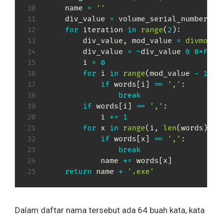
    name 
=
''
    div_value 
=
 volume_serial_number

for
 iteration 
in
range
(
2
)
:
        div_value
,
 mod_value 
=
divmod
(
d
        div_value 
=
~
div_value 
&
0xFFFF
        i 
=
0
for
 i 
in
range
(
mod_value 
-
1
,
-
if
 words
[
i
]
==
','
:
break
if
 words
[
i
]
==
','
:
            i 
+=
1
for
 x 
in
range
(
i
,
len
(
words
)
,
1
if
 words
[
x
]
==
','
:
break
            name 
+=
 words
[
x
]
return
 name 
+
'.exe'
Dalam daftar nama tersebut ada 64 buah kata, kata