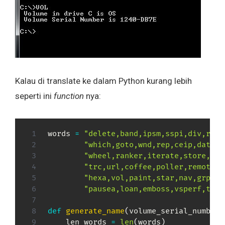
Kalau di translate ke dalam Python kurang lebih
seperti ini
function
nya:
words 
=
"delete,band,ipsm,sspi,div,rdp,
"which,goto,wnd,rep,ceip,date,r
"wheel,ranker,iterate,store,sum
"trc,url,coffee,poller,remote,g
"hexa,vol,paint,star,nav,grp,av
"pausea,loan,emboss,vsperf,teal
def
generate_name
(
volume_serial_number
)
    len_words 
=
len
(
words
)