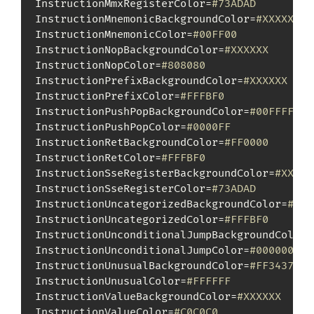
InstructionMmxRegisterColor=
#73ADAD
InstructionMnemonicBackgroundColor=
#XXXXXX
InstructionMnemonicColor=
#00FF00
InstructionNopBackgroundColor=
#XXXXXX
InstructionNopColor=
#808080
InstructionPrefixBackgroundColor=
#XXXXXX
InstructionPrefixColor=
#FFFBF0
InstructionPushPopBackgroundColor=
#00FFFF
InstructionPushPopColor=
#0000FF
InstructionRetBackgroundColor=
#FF0000
InstructionRetColor=
#FFFBF0
InstructionSseRegisterBackgroundColor=
#XXXXX
InstructionSseRegisterColor=
#73ADAD
InstructionUncategorizedBackgroundColor=
#XXX
InstructionUncategorizedColor=
#FFFBF0
InstructionUnconditionalJumpBackgroundColor=
InstructionUnconditionalJumpColor=
#000000
InstructionUnusualBackgroundColor=
#FF3437
InstructionUnusualColor=
#FFFFFF
InstructionValueBackgroundColor=
#XXXXXX
InstructionValueColor=
#C0C0C0