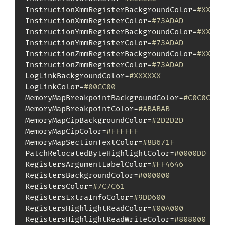
InstructionXmmRegisterBackgroundColor=
#XXXXX
InstructionXmmRegisterColor=
#73ADAD
InstructionYmmRegisterBackgroundColor=
#XXXXX
InstructionYmmRegisterColor=
#73ADAD
InstructionZmmRegisterBackgroundColor=
#XXXXX
InstructionZmmRegisterColor=
#73ADAD
LogLinkBackgroundColor=
#XXXXXX
LogLinkColor=
#00CC00
MemoryMapBreakpointBackgroundColor=
#C0C0C0
MemoryMapBreakpointColor=
#ABABAB
MemoryMapCipBackgroundColor=
#2D2D2D
MemoryMapCipColor=
#FFFFFF
MemoryMapSectionTextColor=
#8B671F
PatchRelocatedByteHighlightColor=
#0000DD
RegistersArgumentLabelColor=
#FF4646
RegistersBackgroundColor=
#000000
RegistersColor=
#7C7C61
RegistersExtraInfoColor=
#9DD600
RegistersHighlightReadColor=
#00A000
RegistersHighlightReadWriteColor=
#808000