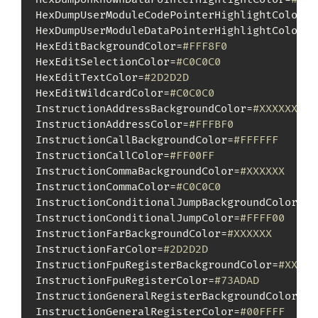
HexDumpUserModuleCodePointerHighlightColor=
#
HexDumpUserModuleDataPointerHighlightColor=
#
HexEditBackgroundColor=
#FFF8F0
HexEditSelectionColor=
#C0C0C0
HexEditTextColor=
#2D2D2D
HexEditWildcardColor=
#C0C0C0
InstructionAddressBackgroundColor=
#XXXXXX
InstructionAddressColor=
#FFFBF0
InstructionCallBackgroundColor=
#FFFFFF
InstructionCallColor=
#FF00FF
InstructionCommaBackgroundColor=
#XXXXXX
InstructionCommaColor=
#C0C0C0
InstructionConditionalJumpBackgroundColor=
#F
InstructionConditionalJumpColor=
#FFFF00
InstructionFarBackgroundColor=
#XXXXXX
InstructionFarColor=
#2D2D2D
InstructionFpuRegisterBackgroundColor=
#XXXXX
InstructionFpuRegisterColor=
#73ADAD
InstructionGeneralRegisterBackgroundColor=
#X
InstructionGeneralRegisterColor=
#00FFFF