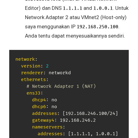
Editor) dan DNS
and
. Untuk
1.1.1.1
1.0.0.1
Network Adapter 2 atau VMnet2 (Host-only)
saya menggunakan IP
.
192.168.250.100
Anda tentu dapat menyesuaikannya sendiri.
network
:
version
:
2
renderer
:
 networkd

ethernets
:
# Network Adapter 1 (NAT)
ens33
:
dhcp4
:
 no

dhcp6
:
 no

addresses
:
[
192.168.246.100/24
]
gateway4
:
 192.168.246.2

nameservers
:
addresses
:
[
1.1.1.1
,
 1.0.0.1
]