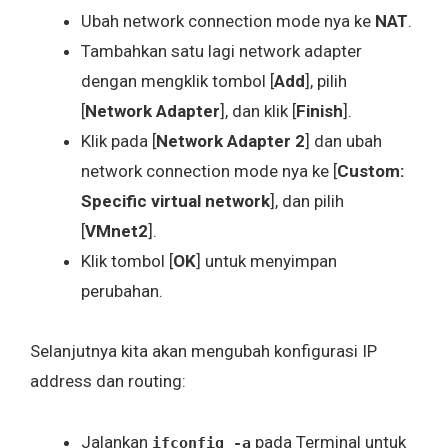
Ubah network connection mode nya ke
NAT
.
Tambahkan satu lagi network adapter
dengan mengklik tombol [
Add
], pilih
[
Network Adapter
], dan klik [
Finish
].
Klik pada [
Network Adapter 2
] dan ubah
network connection mode nya ke [
Custom:
Specific virtual network
], dan pilih
[
VMnet2
].
Klik tombol [
OK
] untuk menyimpan
perubahan.
Selanjutnya kita akan mengubah konfigurasi IP
address dan routing:
Jalankan
pada Terminal untuk
ifconfig -a