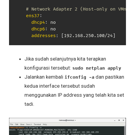
# Network Adapter 2 (Host-only on VMnet2
ens37
:
dhcp4
:
 no

dhcp6
:
 no

addresses
:
[
192.168.250.100/24
]
Jika sudah selanjutnya kita terapkan
konfigurasi tersebut:
sudo netplan apply
Jalankan kembali
dan pastikan
ifconfig -a
kedua interface tersebut sudah
menggunakan IP address yang telah kita set
tadi.