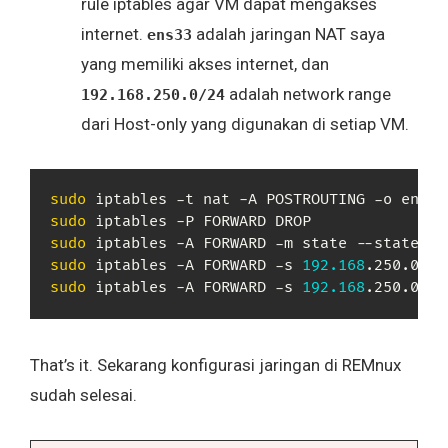
rule iptables agar VM dapat mengakses
internet.
adalah jaringan NAT saya
ens33
yang memiliki akses internet, dan
adalah network range
192.168.250.0/24
dari Host-only yang digunakan di setiap VM.
sudo
 iptables -t nat -A POSTROUTING -o ens33
sudo
sudo
sudo
 iptables -A FORWARD -s 
192.168
sudo
 iptables -A FORWARD -s 
192.168
.250.0/24
That’s it. Sekarang konfigurasi jaringan di REMnux
sudah selesai.