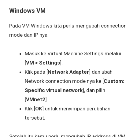
Windows VM
Pada VM Windows kita perlu mengubah connection
mode dan IP nya:
Masuk ke Virtual Machine Settings melalui
[
VM > Settings
].
Klik pada [
Network Adapter
] dan ubah
Network connection mode nya ke [
Custom:
Specific virtual network
], dan pilih
[
VMnet2
].
Klik [
OK
] untuk menyimpan perubahan
tersebut.
Setelah itu kamu perlu mengubah IP address di VM