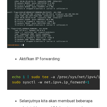
Aktifkan IP forwarding:
echo
1
|
sudo
tee
sudo
 sysctl -w net.ipv4.ip_forward
=
1
Selanjutnya kita akan membuat beberapa