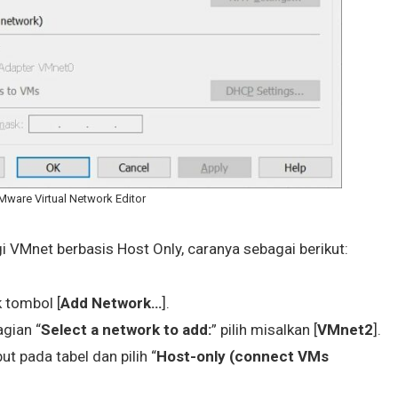
Mware Virtual Network Editor
i VMnet berbasis Host Only, caranya sebagai berikut:
k tombol [
Add Network…
].
agian “
Select a network to add:
” pilih misalkan [
VMnet2
].
ut pada tabel dan pilih “
Host-only (connect VMs