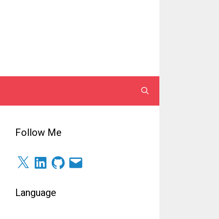
Follow Me
X
LinkedIn
GitHub
Surel
Language