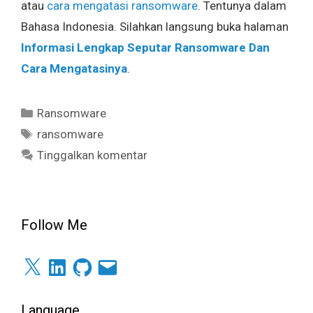
atau
cara mengatasi ransomware
. Tentunya dalam
Bahasa Indonesia. Silahkan langsung buka halaman
Informasi Lengkap Seputar Ransomware Dan
Cara Mengatasinya
.
Kategori
Ransomware
Tag
ransomware
Tinggalkan komentar
Follow Me
X
LinkedIn
GitHub
Surel
Language